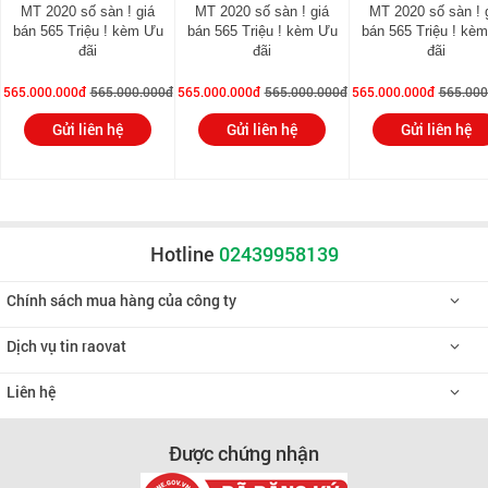
MT 2020 số sàn ! giá
MT 2020 số sàn ! giá
MT 2020 số sàn ! 
bán 565 Triệu ! kèm Ưu
bán 565 Triệu ! kèm Ưu
bán 565 Triệu ! kè
đãi
đãi
đãi
565.000.000đ
565.000.000đ
565.000.000đ
565.000.000đ
565.000.000đ
565.000
Gửi liên hệ
Gửi liên hệ
Gửi liên hệ
Hotline
02439958139
Chính sách mua hàng của công ty
Dịch vụ tin raovat
Liên hệ
Được chứng nhận