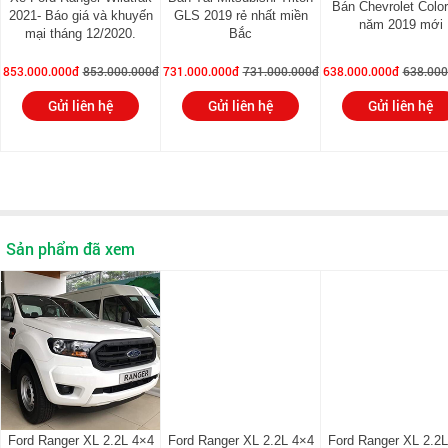
Bán Chevrolet Colo
2021- Báo giá và khuyến
GLS 2019 rẻ nhất miền
năm 2019 mới
mại tháng 12/2020.
Bắc
853.000.000đ
853.000.000đ
731.000.000đ
731.000.000đ
638.000.000đ
638.000
Gửi liên hệ
Gửi liên hệ
Gửi liên hệ
Sản phẩm đã xem
Ford Ranger XL 2.2L 4×4
Ford Ranger XL 2.2L 4×4
Ford Ranger XL 2.2