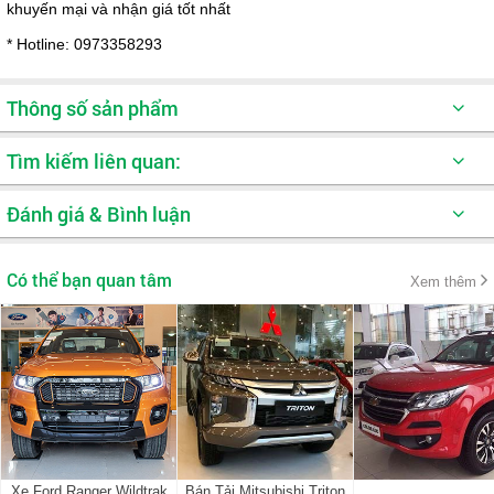
khuyến mại và nhận giá tốt nhất
* Hotline: 0973358293
Thông số sản phẩm
số cửa
4
Tìm kiếm liên quan:
số ghế
5
Đánh giá & Bình luận
Xe oto Pick-up
hộp số
Số sàn
nhiên liêu dầu
dầu
Có thể bạn quan tâm
Xem thêm
Loại dẫn động
Cầu sau
Màu xe
Trắng
Xe Ford Ranger Wildtrak
Bán Tải Mitsubishi Triton