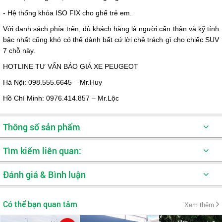
- Hệ thống khóa ISO FIX cho ghế trẻ em.
Với danh sách phía trên, dù khách hàng là người cẩn thận và kỹ tính
bậc nhất cũng khó có thể dành bất cứ lời chê trách gì cho chiếc SUV
7 chỗ này.
HOTLINE TƯ VẤN BÁO GIÁ XE PEUGEOT
Hà Nội: 098.555.6645 – Mr.Huy
Hồ Chí Minh: 0976.414.857 – Mr.Lộc
Thông số sản phẩm
Dung tích
1598 cc
Tìm kiếm liên quan:
Công suất cực đại (hp)
165 Hp / 6,000 rpm
Đánh giá & Bình luận
Xe oto SUV
Mô-men xoắn cực đại (Nm)
245Nm / 1,400 – 4,000 rpm
Hệ thống treo trước
Độc lập kiểu MacPherson
Có thể bạn quan tâm
Xem thêm
Hệ thống treo sau
Thanh xoắn