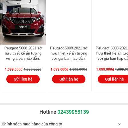
Peugeot 5008 2021 sở
Peugeot 5008 2021 sở
Peugeot 5008 2021
hữu thiết kế ấn tượng
hữu thiết kế ấn tượng
hữu thiết kế ấn tư
với giá bán hấp dẫn.
với giá bán hấp dẫn.
với giá bán hấp d
1.099.000đ
1.099.000đ
1.099.000đ
1.099.000đ
1.099.000đ
1.099.0
Gửi liên hệ
Gửi liên hệ
Gửi liên hệ
Hotline
02439958139
Chính sách mua hàng của công ty