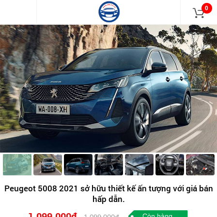
0
Peugeot 5008 2021 sở hữu thiết kế ấn tượng với giá bán
hấp dẫn.
1.099.000đ
Còn hàng