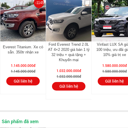
-1145000000%
Hệ thống phanh trước/sau
Đĩa/Đĩa
Ford Everest Trend 2.0L
Vinfast LUX SA g
Everest Titanium. Xe có
AT 4×2 2020 giá bán 1 tỷ
100 triệu, ưu đãi g
sẵn. 350tr nhận xe
32 triệu + quà tặng +
10% giá trị xe
Khuyến mại
1.145.000.000đ
1.580.000.000đ
1.032.000.000đ
1.145.000.000đ
1.580.000.000đ
1.032.000.000đ
Gửi liên hệ
Gửi liên hệ
Gửi liên hệ
Sản phẩm đã xem