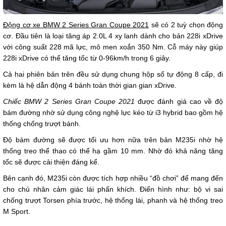
Động cơ xe BMW 2 Series Gran Coupe 2021
sẽ có 2 tuỳ chọn động
cơ. Đầu tiên là loại tăng áp 2.0L 4 xy lanh dành cho bản 228i xDrive
với công suất 228 mã lực, mô men xoắn 350 Nm. Cỗ máy này giúp
228i xDrive có thể tăng tốc từ 0-96km/h trong 6 giây.
Cả hai phiên bản trên đều sử dụng chung hộp số tự động 8 cấp, đi
kèm là hệ dẫn động 4 bánh toàn thời gian gian xDrive.
Chiếc BMW 2 Series Gran Coupe 2021
được đánh giá cao về độ
bám đường nhờ sử dụng công nghệ lực kéo từ i3 hybrid bao gồm hệ
thống chống trượt bánh.
Độ bám đường sẽ được tối ưu hơn nữa trên bản M235i nhờ hệ
thống treo thể thao có thể hạ gầm 10 mm. Nhờ đó khả năng tăng
tốc sẽ được cải thiện đáng kể.
Bên cạnh đó, M235i còn được tích hợp nhiều “đồ chơi” để mang đến
cho chủ nhân cảm giác lái phấn khích. Điển hình như: bộ vi sai
chống trượt Torsen phía trước, hệ thống lái, phanh và hệ thống treo
M Sport.