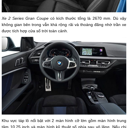
Xe 2 Series Gran Coupe
có kích thước tổng là 2670 mm. Dù vậy
không gian bên trong vẫn khá rộng rãi và thoáng đãng nhờ trần xe
được tích hợp cửa sổ trời toàn cảnh.
Khu vực táp lô nổi bật với 2 màn hình cỡ lớn gồm màn hình trung
tâm 10.25 inch và màn hình kỹ thuật số phía sau vô lăng. Nếu chi