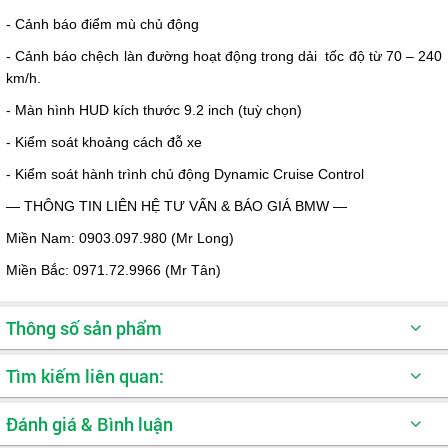
- Cảnh báo điểm mù chủ động
- Cảnh báo chệch làn đường hoạt động trong dải tốc độ từ 70 – 240
km/h.
- Màn hình HUD kích thước 9.2 inch (tuỳ chọn)
- Kiểm soát khoảng cách đỗ xe
- Kiểm soát hành trình chủ động Dynamic Cruise Control
— THÔNG TIN LIÊN HỆ TƯ VẤN & BÁO GIÁ BMW —
Miền Nam: 0903.097.980 (Mr Long)
Miền Bắc: 0971.72.9966 (Mr Tân)
Thông số sản phẩm
Kích thước tổng thể DxRxC
4526 x 1800 x 1420 mm
Tìm kiếm liên quan:
Chiều dài cơ sở
2670 mm
Đánh giá & Bình luận
Xe oto Coupe
Loại nhiên liệu
Xăng và Diesel