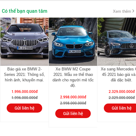
Công suất tối đa
140-301 mã lực
Có thể bạn quan tâm
Xem thêm
Hệ dẫn động
4 bánh xDrive hoặc cầu trước
Cỡ mâm
17-19 inch
Báo giá xe BMW 2-
Xe BMW M2 Coupe
Xe sang Mercedes
Series 2021: Thông số,
2021. Mẫu xe thể thao
45 2021 báo giá và
hình ảnh, khuyến mại.
dành cho người mê tốc
đãi dặc biệt.
độ.
1.996.000.000đ
2.329.000.000đ
2.998.000.000đ
1.996.000.000đ
2.329.000.000đ
2.998.000.000đ
Gửi liên hệ
Gửi liên hệ
Gửi liên hệ