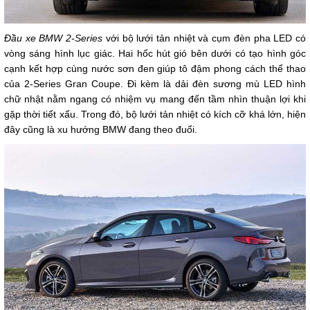
Đầu xe BMW 2-Series
với bộ lưới tản nhiệt và cụm đèn pha LED có
vòng sáng hình lục giác. Hai hốc hút gió bên dưới có tạo hình góc
cạnh kết hợp cùng nước sơn đen giúp tô đậm phong cách thể thao
của 2-Series Gran Coupe. Đi kèm là dải đèn sương mù LED hình
chữ nhật nằm ngang có nhiệm vụ mang đến tầm nhìn thuận lợi khi
gặp thời tiết xấu. Trong đó, bộ lưới tản nhiệt có kích cỡ khá lớn, hiện
đây cũng là xu hướng BMW đang theo đuổi.