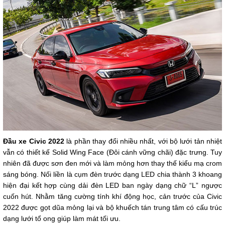
Đầu xe Civic 2022
là phần thay đổi nhiều nhất, với bộ lưới tản nhiệt
vẫn có thiết kế Solid Wing Face (Đôi cánh vững chãi) đặc trưng. Tuy
nhiên đã được sơn đen mới và làm mỏng hơn thay thế kiểu mạ crom
sáng bóng. Nối liền là cụm đèn trước dạng LED chia thành 3 khoang
hiện đại kết hợp cùng dải đèn LED ban ngày dạng chữ “L” ngược
cuốn hút. Nhằm tăng cường tính khí động học, cản trước của Civic
2022 được gọt dũa mỏng lại và bộ khuếch tán trung tâm có cấu trúc
dạng lưới tổ ong giúp làm mát tối ưu.