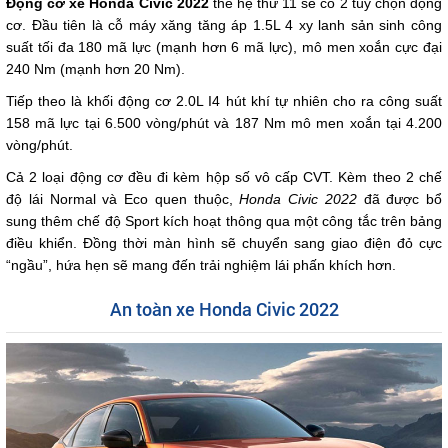
Động cơ xe Honda Civic 2022
thế hệ thứ 11 sẽ có 2 tùy chọn động
cơ. Đầu tiên là cỗ máy xăng tăng áp 1.5L 4 xy lanh sản sinh công
suất tối đa 180 mã lực (mạnh hơn 6 mã lực), mô men xoắn cực đại
240 Nm (mạnh hơn 20 Nm).
Tiếp theo là khối động cơ 2.0L I4 hút khí tự nhiên cho ra công suất
158 mã lực tại 6.500 vòng/phút và 187 Nm mô men xoắn tại 4.200
vòng/phút.
Cả 2 loại động cơ đều đi kèm hộp số vô cấp CVT. Kèm theo 2 chế
độ lái Normal và Eco quen thuộc,
Honda Civic 2022
đã được bổ
sung thêm chế độ Sport kích hoạt thông qua một công tắc trên bảng
điều khiển. Đồng thời màn hình sẽ chuyển sang giao điện đỏ cực
“ngầu”, hứa hẹn sẽ mang đến trải nghiệm lái phấn khích hơn.
An toàn xe Honda Civic 2022