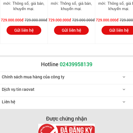
mới: Thông số, giá bán,
mới: Thông số, giá bán,
mới: Thông số, giá 
khuyến mại.
khuyến mại.
khuyến mại.
729.000.000đ
729.000.000đ
729.000.000đ
729.000.000đ
729.000.000đ
729.000
Gửi liên hệ
Gửi liên hệ
Gửi liên hệ
Hotline
02439958139
Chính sách mua hàng của công ty
Dịch vụ tin raovat
Liên hệ
Được chứng nhận