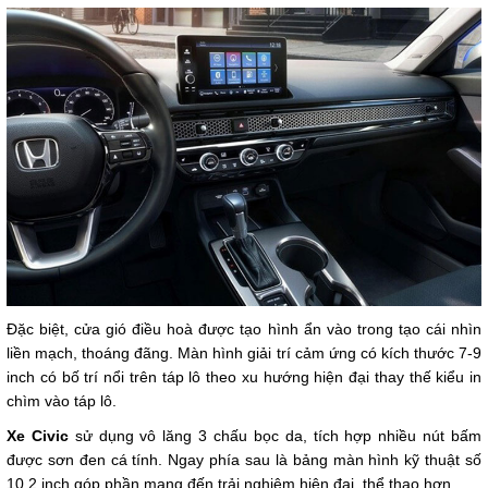
Đặc biệt, cửa gió điều hoà được tạo hình ẩn vào trong tạo cái nhìn
liền mạch, thoáng đãng. Màn hình giải trí cảm ứng có kích thước 7-9
inch có bố trí nổi trên táp lô theo xu hướng hiện đại thay thế kiểu in
chìm vào táp lô.
Xe Civic
sử dụng vô lăng 3 chấu bọc da, tích hợp nhiều nút bấm
được sơn đen cá tính. Ngay phía sau là bảng màn hình kỹ thuật số
10,2 inch góp phần mang đến trải nghiệm hiện đại, thể thao hơn.