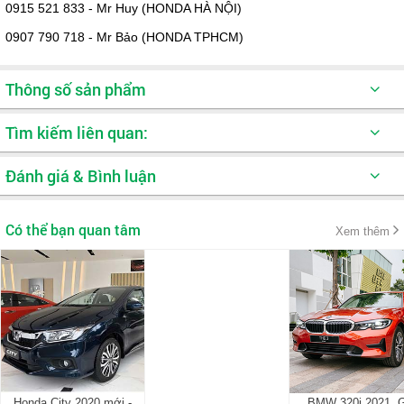
0915 521 833 - Mr Huy (HONDA HÀ NỘI)
0907 790 718 - Mr Bảo (HONDA TPHCM)
Thông số sản phẩm
Kích thước DxRxC
4.674 x 1.800 x 1.415 mm
Tìm kiếm liên quan:
Công suất cực đại
158-180 mã lực
Đánh giá & Bình luận
Xe oto Sedan
Mô-men xoắn cực đại
187-240 Nm
Treo trước/sau
MacPherson/liên kết đa điểm
Có thể bạn quan tâm
Xem thêm
Chế độ lái
Normal, Eco, Sport
Cỡ mâm
18 inch
Honda City 2020 mới -
BMW 320i 2021. G