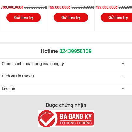
799.000.000đ
799.000.000đ
799.000.000đ
799.000.000đ
799.000.000đ
799.000
Gửi liên hệ
Gửi liên hệ
Gửi liên hệ
Hotline
02439958139
Chính sách mua hàng của công ty
Dịch vụ tin raovat
Liên hệ
Được chứng nhận