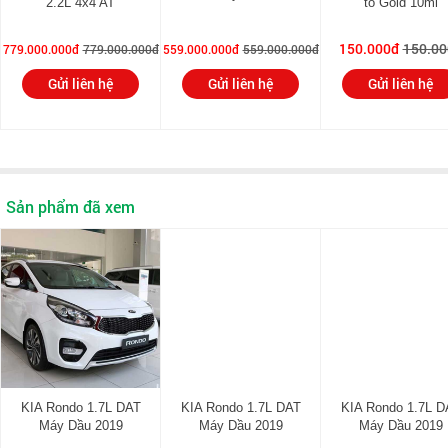
2.2L 4x4 AT
tô Gold 10ml
Dung tích thùng xăng
58 L
150.000đ
150.00
779.000.000đ
779.000.000đ
559.000.000đ
559.000.000đ
(lít):
Gửi liên hệ
Gửi liên hệ
Gửi liên hệ
Hộp số:
Tự động 7 ly hợp kép
Bánh xe:
Mâm đúc hợp kim nhôm
Chiều dài cơ sở (mm):
2750
Sản phẩm đã xem
Dài x rộng x cao (mm):
4525 x 1805 x 1610
Cảm biến hỗ trợ đỗ xe:
Có
Hệ thống dẫn động:
Dẫn động cầu trước
Hệ thống phanh trước-
Đĩa
sau:
KIA Rondo 1.7L DAT
KIA Rondo 1.7L DAT
KIA Rondo 1.7L D
Máy Dầu 2019
Máy Dầu 2019
Máy Dầu 2019