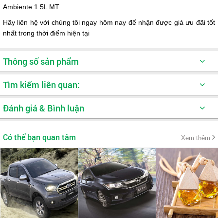
Ambiente 1.5L MT.
Hãy liên hệ với chúng tôi ngay hôm nay để nhận được giá ưu đãi tốt
nhất trong thời điểm hiện tại
Thông số sản phẩm
Tên sản phẩm:
EcoSport 1.5L MT Ambiente
Tìm kiếm liên quan:
2018
Đánh giá & Bình luận
Hãng:
Ford
Xe oto SUV
Xe oto 5 chỗ
Khuyến mãi hot
Model:
2018
Có thể bạn quan tâm
Xem thêm
Kiểu động cơ:
Xăng 1.5L Duratec 16 Van
Dung tích xi lanh (cc):
1,495
Công suất cực đại
120 @ 6300 (or
(Hp/vòng/phút):
89.5kW/6300)
Mô men xoắn cực đại
151 @ 4500