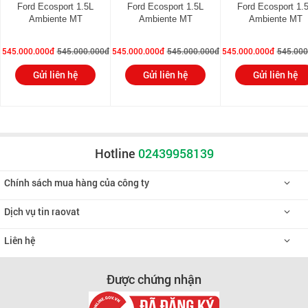
Ford Ecosport 1.5L
Ford Ecosport 1.5L
Ford Ecosport 1.
Ambiente MT
Ambiente MT
Ambiente MT
545.000.000đ
545.000.000đ
545.000.000đ
545.000.000đ
545.000.000đ
545.000
Gửi liên hệ
Gửi liên hệ
Gửi liên hệ
Hotline
02439958139
Chính sách mua hàng của công ty
Dịch vụ tin raovat
Liên hệ
Được chứng nhận