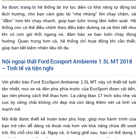
Xe được trang bị hệ thống lái trợ lực điện có khả năng tự động bù
lệch hướng, cho bạn cảm giác lái “nhẹ nhàng” khi chạy chậm, và
“đầm” hơn khi chạy nhanh, giúp bạn luôn trong tầm kiểm soát. Hệ
thống còn có thể điều chỉnh theo điều kiện đường sá và thời tiết như
khi có cơn gió thổi ngang xe, đảm bảo xe bạn luôn chạy đúng
hướng. Quan trọng hơn cả, hệ thống chỉ hoạt động khi cần thiết,
giúp bạn tiết kiệm nhiên liệu tối đa.
Nội ngoại thất Ford Ecosport Ambiente 1.5L MT 2018
– Tinh tế và tiện nghi
Với phiên bản Ford EcoSport Ambiente 1.5L MT này có thiết kế lưới
tản nhiệt, mui xe và đèn pha phía trước của EcoSport được cải tiến,
tạo nên phong cách thể thao hơn. La-zăng titan 17 inch siêu nhẹ và
cực kỳ vững chãi không chỉ đẹp mà còn tăng thêm nét cá tính và
mạnh mẽ
Nội thất được thiết kế hoàn toàn phù hợp, giúp mọi hành trình của
bạn trở nên dễ dàng và thoải mái hơn với khả năng chứa đồ vượt
trội. Đủ chỗ cho tất cả. Ngay cả, ở hàng ghế sau, bạn có thể dựng 1