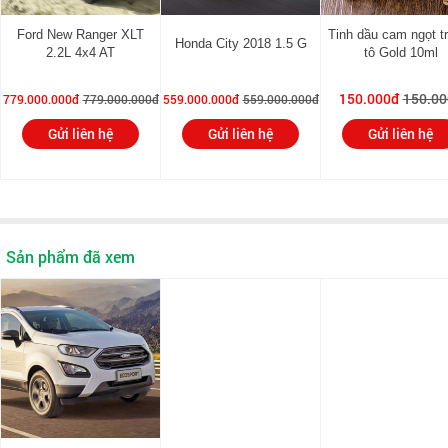
(Nm/vòng/phút):
Ford New Ranger XLT
Tinh dầu cam ngọt t
Hệ thống nhiên liệu:
Phun nhiên liệu điện tử đa
Honda City 2018 1.5 G
2.2L 4x4 AT
tô Gold 10ml
điểm
Dung tích thùng xăng (lít):
52 L
150.000đ
150.00
779.000.000đ
779.000.000đ
559.000.000đ
559.000.000đ
Hộp số:
Gửi liên hệ
Gửi liên hệ
Hộp số tay 5 cấp
Gửi liên hệ
Bánh xe:
Vành (mâm) Thép 16″
Chiều dài cơ sở (mm):
2519
Dài x rộng x cao (mm):
4,325 x 1,755 x 1,665
Sản phẩm đã xem
Hệ thống phanh Trước – Sau:
Đĩa – Tang trống