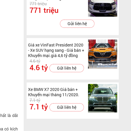
771 triệu
771 triệu
Gửi liên hệ
Giá xe VinFast President 2020
- Xe SUV hạng sang - Giá bán +
Khuyến mại.giá 4,6 tỷ đồng
4.6 tỷ
4.6 tỷ
Gửi liên hệ
Xe BMW X7 2020 Giá bán +
Khuyến mại tháng 11/2020.
7.1 tỷ
7.1 tỷ
Gửi liên hệ
hất là dải
ha có kích