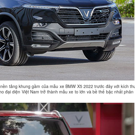
n nền tảng khung gầm của mẫu xe BMW X5 2022 trước đây với kích thư
ho đại diện Việt Nam trở thành mẫu xe to lớn và bề thế bậc nhất phân