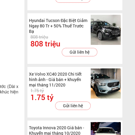
Hyundai Tucson Đặc Biệt Giảm
Ngay 80 Tr + 50% Thuế Trước
Bạ
808 triệu
808 triệu
Gửi liên hệ
Xe Volvo XC40 2020 Chi tiết
hình ảnh - Giá bán + khuyến
mại tháng 11/2020
ớc (Dài x
1.75 tỷ
 khúc hiện
1.75 tỷ
Gửi liên hệ
Toyota Innova 2020 Giá bán -
Khuyến mại tháng 10/2020