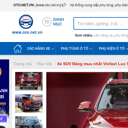
OTO.NET.VN:
[www.oto.net.vn]
hệ thống cung cấp phụ tùng, phụ kiện
DANH
MỤC
www.oto.net.vn
Xem nhiều:
các hãng xe
,
phụ tùng
CÁC HÃNG XE
PHỤ TÙNG Ô TÔ
PHỤ KIỆN Ô TÔ
Trang chủ
Rao Vặt
Xe SUV Đáng mua nhất Vinfast Lux S