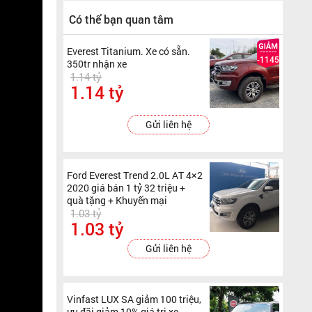
Có thể bạn quan tâm
Everest Titanium. Xe có sẵn.
-1145000000
350tr nhận xe
1.14 tỷ
1.14 tỷ
Gửi liên hệ
Ford Everest Trend 2.0L AT 4×2
2020 giá bán 1 tỷ 32 triệu +
quà tặng + Khuyến mại
1.03 tỷ
1.03 tỷ
Gửi liên hệ
Vinfast LUX SA giảm 100 triệu,
ưu đãi giảm 10% giá trị xe