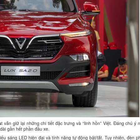
s
t vẫn giữ lại những chi tiết đặc trưng và “linh hồn” Việt. Đáng chú ý n
 dài gần hết phần đầu xe.
u sáng LED hiện đại và tính năng tự động bật/tắt. Tuy nhiên, đèn p