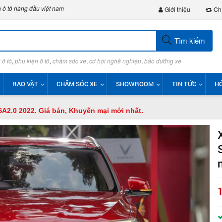
 ô tô hàng đầu việt nam
Giới thiệu
Chí
Tìm kiếm
 ô tô
,
phụ kiện ô tô
,
chăm sóc xe
,
cơ hội nghề nghiệp
,
bảo dưỡng xe
RAO VẶT
CHĂM SÓC XE
SHOWROOM
TIN TỨC
HỎ
A2.0 2022. Giá bán, Khuyến mại mới nhất.
1