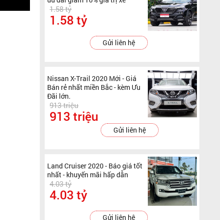
1.58 tỷ
1.58 tỷ
Gửi liên hệ
Nissan X-Trail 2020 Mới - Giá
Bán rẻ nhất miền Bắc - kèm Ưu
Đãi lớn.
913 triệu
913 triệu
Gửi liên hệ
Land Cruiser 2020 - Báo giá tốt
nhất - khuyến mãi hấp dẫn
4.03 tỷ
4.03 tỷ
Gửi liên hệ