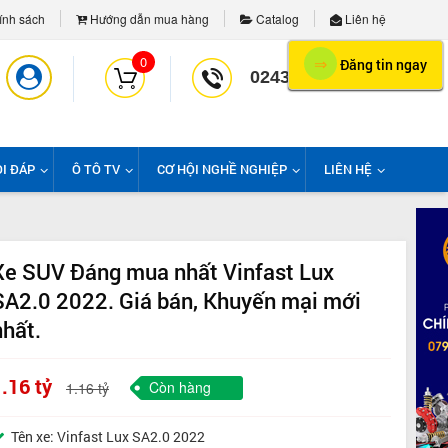
nh sách
Hướng dẫn mua hàng
Catalog
Liên hệ
0
⇒
Đăng tin ngay
02439958139
I ĐÁP
Ô TÔ TV
CƠ HỘI NGHỀ NGHIỆP
LIÊN HỆ
Xe SUV Đáng mua nhất Vinfast Lux
SA2.0 2022. Giá bán, Khuyến mại mới
nhất.
.16 tỷ
Còn hàng
1.16 tỷ
Tên xe: Vinfast Lux SA2.0 2022