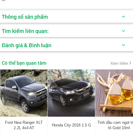
Thông số sản phẩm
Tên sản phẩm:
Toyota Vios 1.5G
Tìm kiếm liên quan:
(CVT)
Đánh giá & Bình luận
Hãng:
Toyota
Khuyến mãi hot
Model:
2019
Có thể bạn quan tâm
Xem thêm
Kiểu động cơ:
2NR-FE (1.5L)
Dung tích xi lanh (cc):
1496
Công suất cực đại (Hp/vòng/phút):
79 (107)/6000
Mô men xoắn cực đại
140/4200
(Nm/vòng/phút):
Ford New Ranger XLT
Tinh dầu cam ngọt t
Hệ thống điện:
Trợ lực lái điện
Honda City 2018 1.5 G
2.2L 4x4 AT
tô Gold 10ml