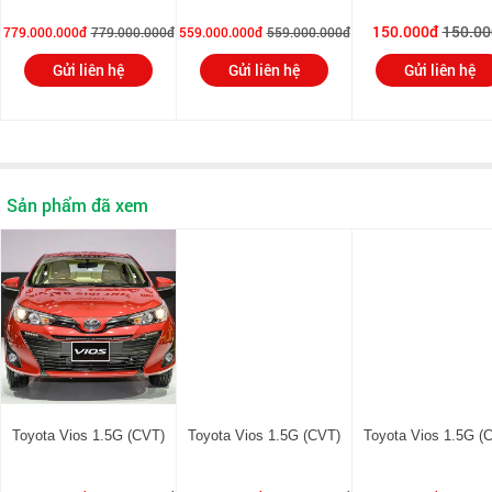
Dung tích thùng xăng (lít):
42 L
150.000đ
150.00
779.000.000đ
779.000.000đ
559.000.000đ
559.000.000đ
Hộp số:
Tự động vô cấp
Gửi liên hệ
Gửi liên hệ
Gửi liên hệ
Bánh xe:
Mâm đúc/Alloy
Chiều dài cơ sở (mm):
2550
Dài x rộng x cao (mm):
4425 x 1730 x 1475
Sản phẩm đã xem
Tiêu chuẩn khí thải:
Euro 4
Toyota Vios 1.5G (CVT)
Toyota Vios 1.5G (CVT)
Toyota Vios 1.5G (