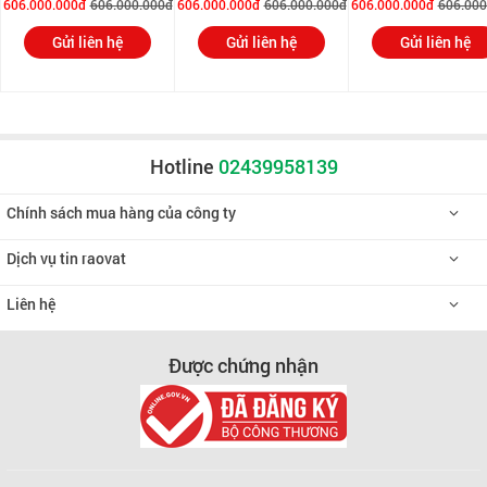
606.000.000đ
606.000.000đ
606.000.000đ
606.000.000đ
606.000.000đ
606.000
Gửi liên hệ
Gửi liên hệ
Gửi liên hệ
Hotline
02439958139
Chính sách mua hàng của công ty
Dịch vụ tin raovat
Liên hệ
Được chứng nhận